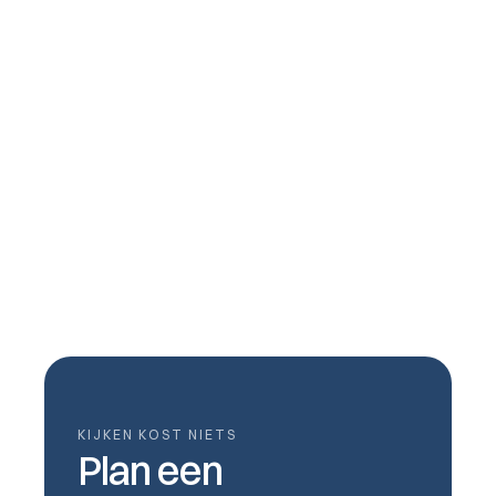
TOPdesk SSO en gebruikersprovisioning 
koppelen via Joinly
KIJKEN KOST NIETS
Plan een 