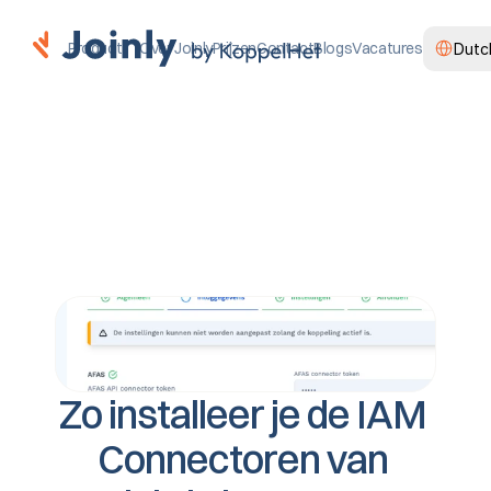
Select Lan
Product
Over Joinly
Prijzen
Contact
Blogs
Vacatures
Dutc
Zo installeer je de IAM 
Connectoren van 