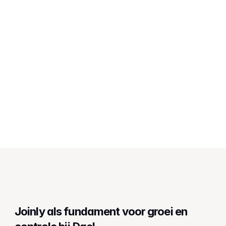
12. Hoe snel kunnen we live?
13. Wat kost Joinly?
14. Moeten we onze huidige
rechtenstructuur volledig veranderen?
15. Waarom niet zelf iets bouwen?
Joinly als fundament voor groei en 