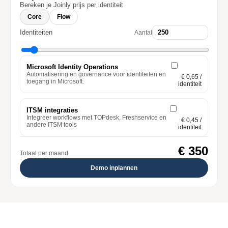
Bereken je Joinly prijs per identiteit
Core
Flow
Identiteiten
Aantal
Microsoft Identity Operations
Automatisering en governance voor identiteiten en
€ 0,65
/
toegang in Microsoft.
identiteit
ITSM integraties
Integreer workflows met TOPdesk, Freshservice en
€ 0,45
/
andere ITSM tools
identiteit
€ 350
Totaal per maand
Demo inplannen