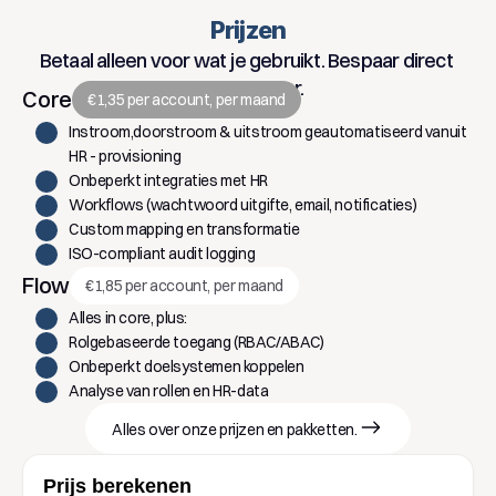
Prijzen
Betaal alleen voor wat je gebruikt. Bespaar direct 
op IT-beheer.
Core
€1,35 per account, per maand
Instroom,doorstroom & uitstroom geautomatiseerd vanuit 
HR - provisioning
Onbeperkt integraties met HR
Workflows (wachtwoord uitgifte, email, notificaties)
Custom mapping en transformatie
ISO-compliant audit logging
Flow
€1,85 per account, per maand
Alles in core, plus:
Rolgebaseerde toegang (RBAC/ABAC)
Onbeperkt doelsystemen koppelen
Analyse van rollen en HR-data
Alles over onze prijzen en pakketten.
Prijs berekenen