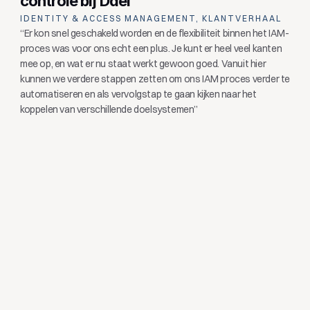
controle bij Dael
IDENTITY & ACCESS MANAGEMENT, KLANTVERHAAL
“Er kon snel geschakeld worden en de flexibiliteit binnen het IAM-
proces was voor ons echt een plus. Je kunt er heel veel kanten 
mee op, en wat er nu staat werkt gewoon goed. Vanuit hier 
kunnen we verdere stappen zetten om ons IAM proces verder te 
automatiseren en als vervolgstap te gaan kijken naar het 
koppelen van verschillende doelsystemen”
Zien wat Joinly voor jouw 
organisatie doet?
Start direct met een gratis proefversie of neem 
contact op.
Gratis proefversie