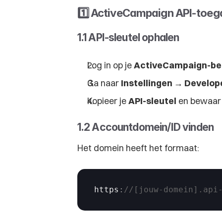
1️⃣ ActiveCampaign API-toega
1.1 API-sleutel ophalen
Log in op je 
ActiveCampaign-be
Ga naar 
Instellingen → Develop
Kopieer je 
API-sleutel
 en bewaar 
1.2 Accountdomein/ID vinden
Het domein heeft het formaat:
https
:
//[jouw-domein].api