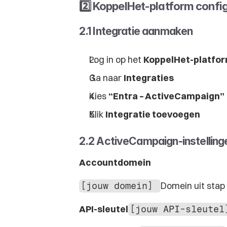
2️⃣ KoppelHet-platform confi
2.1 Integratie aanmaken
Log in op het 
KoppelHet-platfo
Ga naar 
Integraties
Kies 
“Entra – ActiveCampaign”
Klik 
Integratie toevoegen
2.2 ActiveCampaign-instellinge
Accountdomein
Domein uit stap 
[jouw domein] 
API-sleutel
[jouw API-sleutel