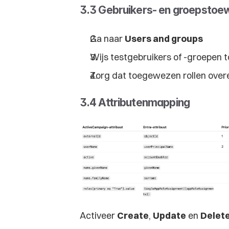
3.3 Gebruikers- en groeps­toew
Ga naar 
Users and groups
Wijs testgebruikers of -groepen 
Zorg dat toegewezen rollen ove
3.4 Attributenmapping
Activeer 
Create
, 
Update
 en 
Delet