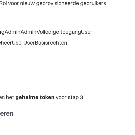
Rol voor nieuw geprovisioneerde gebruikers
ngAdminAdminVolledige toegangUser 
eheerUserUserBasisrechten
en het 
geheime token
 voor stap 3
reren