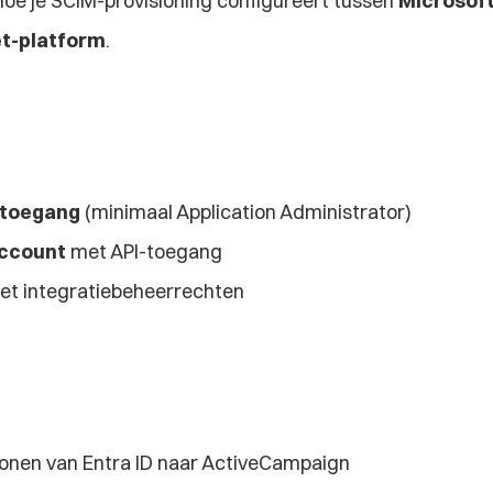
hoe je SCIM-provisioning configureert tussen 
Microsoft
t-platform
.
stoegang
 (minimaal Application Administrator)
ccount
 met API-toegang
et integratiebeheerrechten
ionen van Entra ID naar ActiveCampaign