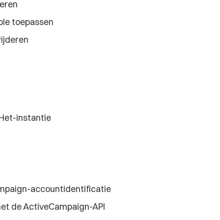
seren
le toepassen
ijderen
Het-instantie
ampaign-accountidentificatie
 met de ActiveCampaign-API