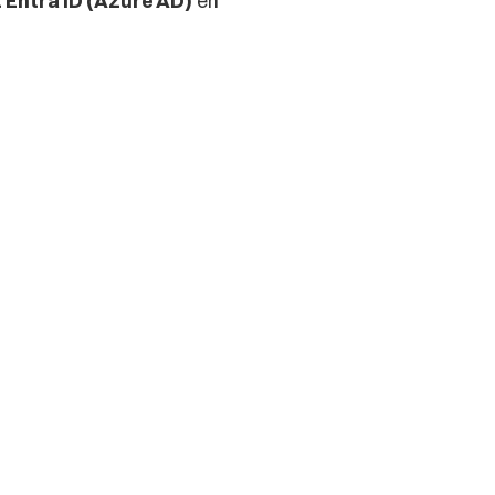
 Entra ID (Azure AD)
 en 