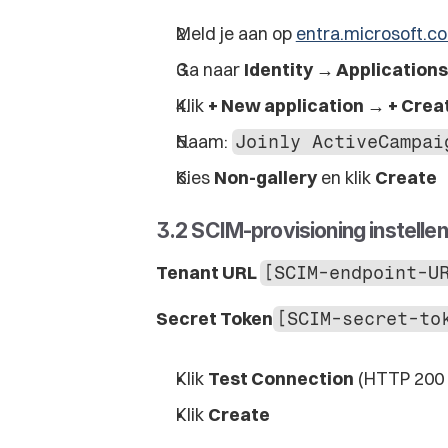
Meld je aan op 
entra.microsoft.c
Ga naar 
Identity → Applications
Klik 
+ New application → + Crea
Naam: 
Joinly ActiveCampai
Kies 
Non-gallery
 en klik 
Create
3.2 SCIM-provisioning instellen
Tenant URL 
[SCIM-endpoint-U
Secret Token
[SCIM-secret-to
Klik 
Test Connection
 (HTTP 200
Klik 
Create