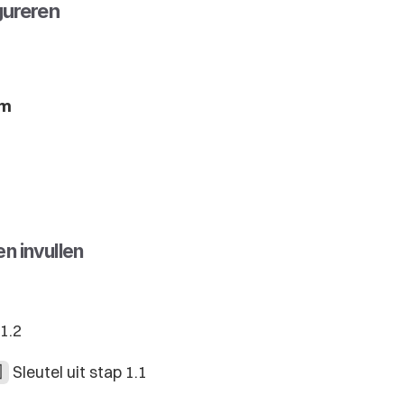
gureren
rm
n invullen
1.2
 Sleutel uit stap 1.1
]