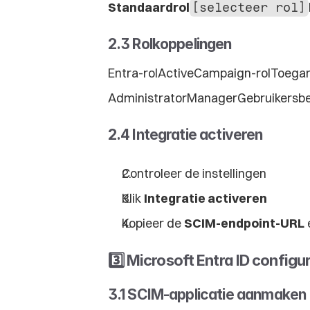
Standaardrol
[selecteer rol]
2.3 Rolkoppelingen
Entra-rolActiveCampaign-rolToega
AdministratorManagerGebruikersb
2.4 Integratie activeren
Controleer de instellingen
Klik 
Integratie activeren
Kopieer de 
SCIM-endpoint-URL
 
3️⃣ Microsoft Entra ID configu
3.1 SCIM-applicatie aanmaken