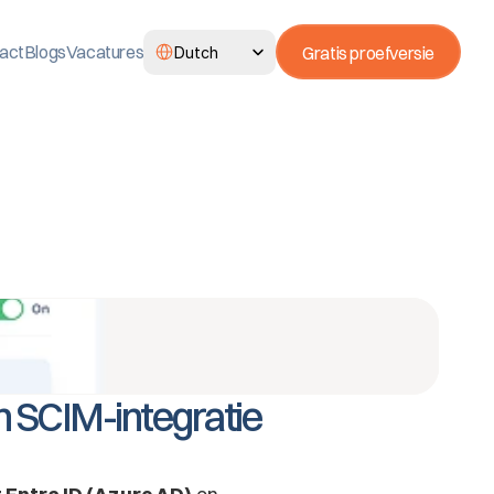
Select Language
act
Blogs
Vacatures
Gratis proefversie
Dutch
n SCIM-integratie