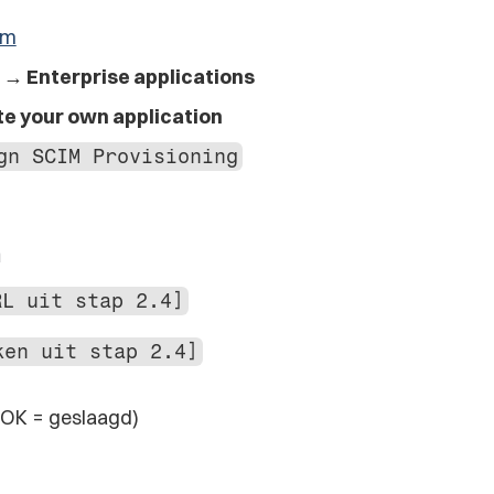
om
 → Enterprise applications
te your own application
gn SCIM Provisioning
RL uit stap 2.4]
ken uit stap 2.4]
 OK = geslaagd)