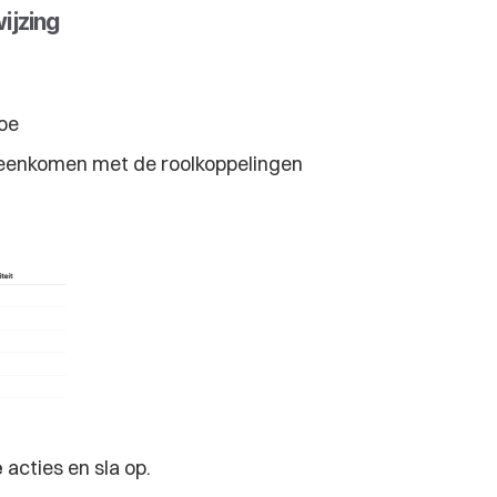
ijzing
toe
reenkomen met de roolkoppelingen
e
 acties en sla op.