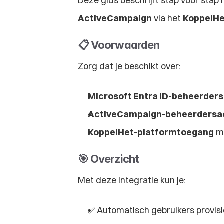
Deze gids beschrijft stap voor stap 
ActiveCampaign
 via het 
KoppelHe
📋 Voorwaarden
Zorg dat je beschikt over:
Microsoft Entra ID-beheerder
ActiveCampaign-beheerdersa
KoppelHet-platformtoegang
 m
🎯 Overzicht
Met deze integratie kun je:
✅ Automatisch gebruikers provis