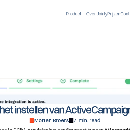
Product
Over Joinly
Prijzen
Cont
 het instellen van ActiveCampaig
Morten Broers
7  min. read