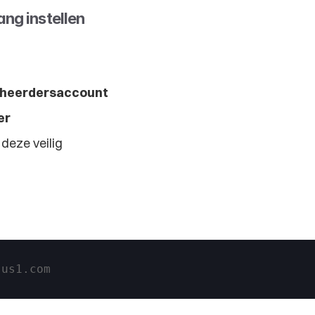
ng instellen
heerdersaccount
er
deze veilig
-us1.com