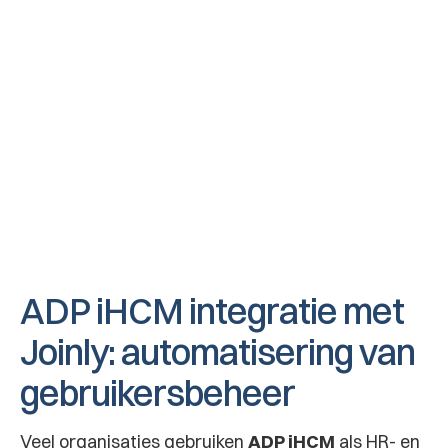
Medewerker gaat uit dienst
Wanneer een medewerker uit dienst treedt 
wordt deze automatisch door Joinly 
gedeactiveerd zodat rechten uit applicaties 
worden ontnomen en accounts worden 
gedeactiveerd.
ADP iHCM integratie met 
Joinly: automatisering van 
gebruikersbeheer
Veel organisaties gebruiken 
ADP iHCM
 als HR- en 