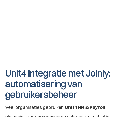
Medewerker gaat uit dienst
Wanneer een medewerker uit dienst treedt 
wordt deze automatisch door Joinly 
gedeactiveerd zodat rechten uit applicaties 
worden ontnomen en accounts worden 
gedeactiveerd.
Unit4 integratie met Joinly: 
automatisering van 
gebruikersbeheer
Veel organisaties gebruiken 
Unit4 HR & Payroll
als basis voor personeels- en salarisadministratie. 