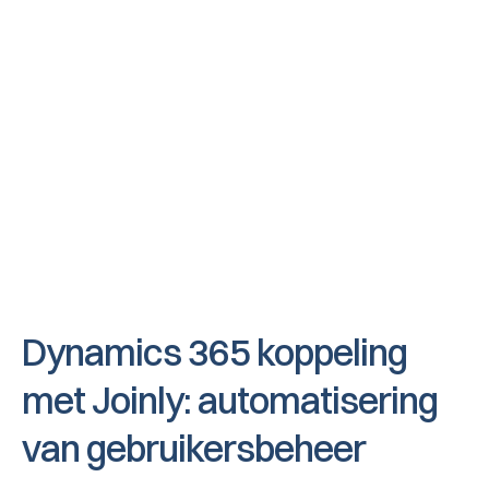
Medewerker gaat uit dienst
Wanneer een medewerker uit dienst treedt 
wordt deze automatisch door Joinly 
gedeactiveerd zodat rechten uit applicaties 
worden ontnomen en accounts worden 
gedeactiveerd.
Dynamics 365 koppeling 
met Joinly: automatisering 
van gebruikersbeheer