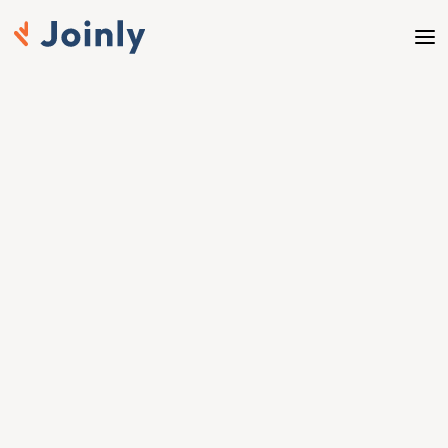
Automatiseer onboarding & offboarding vanuit ADP 
Workforce Management koppelen met Joinly naar 
Entra
ADP Workforce 
Management koppelen 
met Joinly koppelen met 