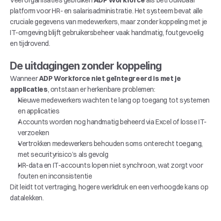
Veel organisaties gebruiken 
ADP Workforce
 als betrouwbaar 
platform voor HR- en salarisadministratie. Het systeem bevat alle 
cruciale gegevens van medewerkers, maar zonder koppeling met je 
IT-omgeving blijft gebruikersbeheer vaak handmatig, foutgevoelig 
en tijdrovend.
De uitdagingen zonder koppeling
Wanneer 
ADP Workforce niet geïntegreerd is met je 
applicaties
, ontstaan er herkenbare problemen:
Nieuwe medewerkers wachten te lang op toegang tot systemen 
en applicaties
Accounts worden nog handmatig beheerd via Excel of losse IT-
verzoeken
Vertrokken medewerkers behouden soms onterecht toegang, 
met securityrisico’s als gevolg
HR-data en IT-accounts lopen niet synchroon, wat zorgt voor 
fouten en inconsistentie
Dit leidt tot vertraging, hogere werkdruk en een verhoogde kans op 
datalekken.