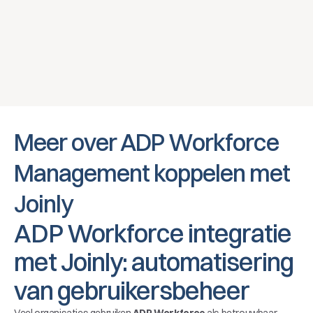
toegangen automatisch gesynchroniseerd op 
basis van HR-data. Zonder handmatige acties.
Demo inplannen
Meer over ADP Workforce 
Management koppelen met 
Joinly
ADP Workforce integratie 
met Joinly: automatisering 
van gebruikersbeheer