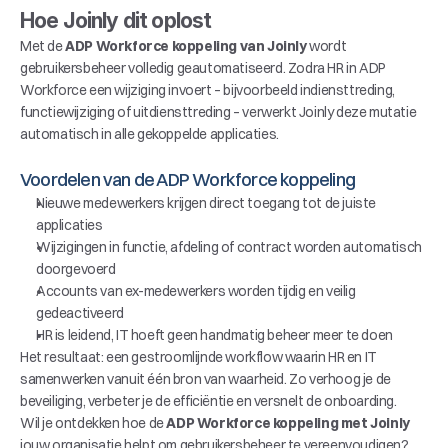
Hoe Joinly dit oplost
Met de 
ADP Workforce koppeling van Joinly
 wordt 
gebruikersbeheer volledig geautomatiseerd. Zodra HR in ADP 
Workforce een wijziging invoert – bijvoorbeeld indiensttreding, 
functiewijziging of uitdiensttreding – verwerkt Joinly deze mutatie 
automatisch in alle gekoppelde applicaties.
Voordelen van de ADP Workforce koppeling
Nieuwe medewerkers krijgen direct toegang tot de juiste 
applicaties
Wijzigingen in functie, afdeling of contract worden automatisch 
doorgevoerd
Accounts van ex-medewerkers worden tijdig en veilig 
gedeactiveerd
HR is leidend, IT hoeft geen handmatig beheer meer te doen
Het resultaat: een gestroomlijnde workflow waarin HR en IT 
samenwerken vanuit één bron van waarheid. Zo verhoog je de 
beveiliging, verbeter je de efficiëntie en versnelt de onboarding.
Wil je ontdekken hoe de 
ADP Workforce koppeling met Joinly
jouw organisatie helpt om gebruikersbeheer te vereenvoudigen? 