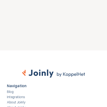
Start direct met een gratis proefversie of neem 
contact op voor advies over jouw HR- en Microsoft-
omgeving.
Gratis proefversie
Contact opnemen
Navigation
Blog
Integrations
About Joinly