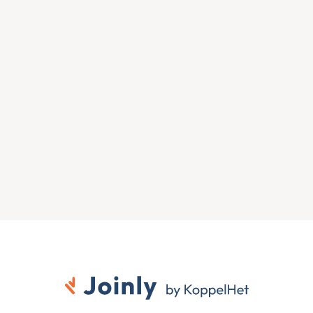
Zien wat Joinly voor jouw 
organisatie doet?
Start direct met een gratis proefversie of neem 
contact op voor advies over jouw HR- en Microsoft-
omgeving.
Gratis proefversie
Contact opnemen