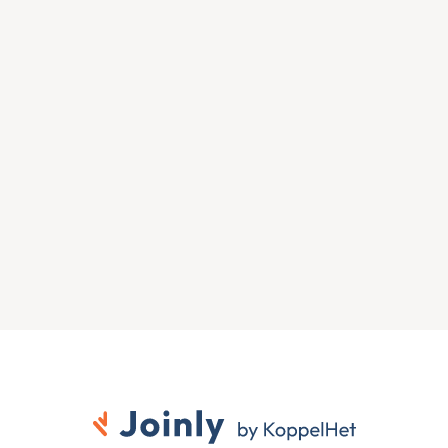
Zien wat Joinly voor jouw 
organisatie doet?
Start direct met een gratis proefversie of neem 
contact op voor advies over jouw HR- en Microsoft-
omgeving.
Gratis proefversie
Contact opnemen