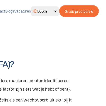
Select Language
act
Blogs
Vacatures
Gratis proefversie
Dutch
MFA)?
dere manieren moeten identificeren. 
ctor zijn (iets wat je hebt of bent).
s als een wachtwoord uitlekt, blijft 