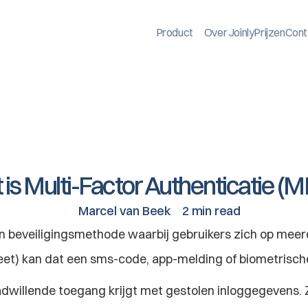
Product
Over Joinly
Prijzen
Cont
is Multi-Factor Authenticatie (
Marcel van Beek
2 min read
en beveiligingsmethode waarbij gebruikers zich op meer
t) kan dat een sms-code, app-melding of biometrische fa
illende toegang krijgt met gestolen inloggegevens. Zelf