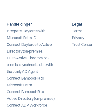
Handleidingen
Legal
Integrate Dayforce with 
Terms
Microsoft Entra ID
Privacy
Connect Dayforce to Active 
Trust Center
Directory (on-premise)
HR to Active Directory on-
premise synchronisation with 
the Joinly AD Agent
Connect BambooHR to 
Microsoft Entra ID
Connect BambooHR to 
Active Directory (on-premise)
Connect ADP Workforce 