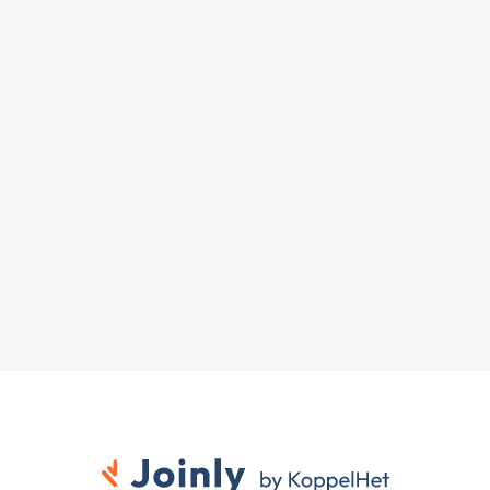
Zien wat Joinly voor jouw 
organisatie doet?
Start direct met een gratis proefversie of neem 
contact op voor advies over jouw HR- en Microsoft-
omgeving.
Gratis proefversie
Contact opnemen