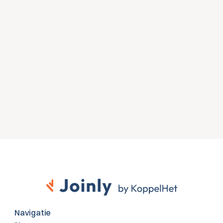
Zien wat Joinly voor jouw 
organisatie doet?
Start direct met een gratis proefversie of neem 
contact op voor advies over jouw HR- en Microsoft-
omgeving.
Gratis proefversie
Contact opnemen
Navigatie