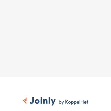
Zien wat Joinly voor jouw 
organisatie doet?
Start direct met een gratis proefversie of neem 
contact op voor advies over jouw HR- en Microsoft-
omgeving.
Gratis proefversie
Contact opnemen